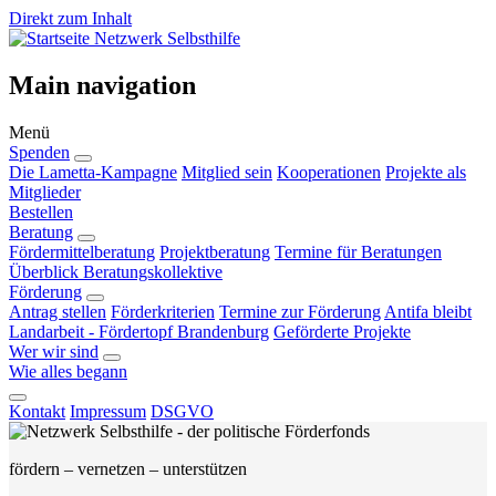
Direkt zum Inhalt
Netzwerk Selbsthilfe
Main navigation
Menü
Spenden
Die Lametta-Kampagne
Mitglied sein
Kooperationen
Projekte als
Mitglieder
Bestellen
Beratung
Fördermittelberatung
Projektberatung
Termine für Beratungen
Überblick Beratungskollektive
Förderung
Antrag stellen
Förderkriterien
Termine zur Förderung
Antifa bleibt
Landarbeit - Fördertopf Brandenburg
Geförderte Projekte
Wer wir sind
Wie alles begann
Kontakt
Impressum
DSGVO
fördern – vernetzen – unterstützen