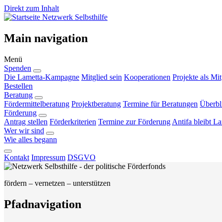
Direkt zum Inhalt
Netzwerk Selbsthilfe
Main navigation
Menü
Spenden
Die Lametta-Kampagne
Mitglied sein
Kooperationen
Projekte als Mit
Bestellen
Beratung
Fördermittelberatung
Projektberatung
Termine für Beratungen
Überbl
Förderung
Antrag stellen
Förderkriterien
Termine zur Förderung
Antifa bleibt L
Wer wir sind
Wie alles begann
Kontakt
Impressum
DSGVO
fördern – vernetzen – unterstützen
Pfadnavigation