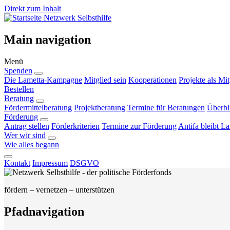
Direkt zum Inhalt
Netzwerk Selbsthilfe
Main navigation
Menü
Spenden
Die Lametta-Kampagne
Mitglied sein
Kooperationen
Projekte als Mit
Bestellen
Beratung
Fördermittelberatung
Projektberatung
Termine für Beratungen
Überbl
Förderung
Antrag stellen
Förderkriterien
Termine zur Förderung
Antifa bleibt L
Wer wir sind
Wie alles begann
Kontakt
Impressum
DSGVO
fördern – vernetzen – unterstützen
Pfadnavigation