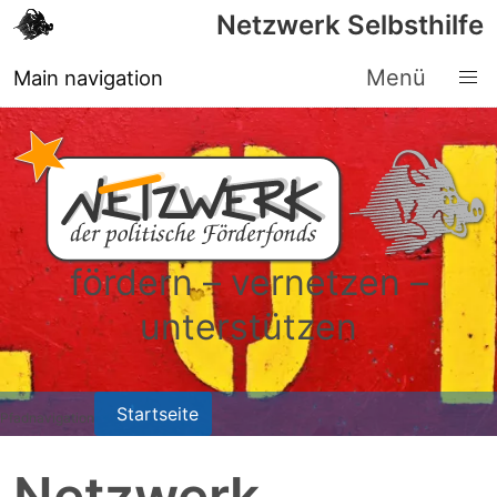
Netzwerk Selbsthilfe
Direkt zum Inhalt
Menü
Main navigation
fördern – vernetzen –
unterstützen
Startseite
Pfadnavigation
Netzwerk