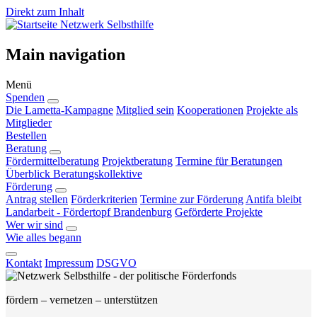
Direkt zum Inhalt
Netzwerk Selbsthilfe
Main navigation
Menü
Spenden
Die Lametta-Kampagne
Mitglied sein
Kooperationen
Projekte als
Mitglieder
Bestellen
Beratung
Fördermittelberatung
Projektberatung
Termine für Beratungen
Überblick Beratungskollektive
Förderung
Antrag stellen
Förderkriterien
Termine zur Förderung
Antifa bleibt
Landarbeit - Fördertopf Brandenburg
Geförderte Projekte
Wer wir sind
Wie alles begann
Kontakt
Impressum
DSGVO
fördern – vernetzen – unterstützen