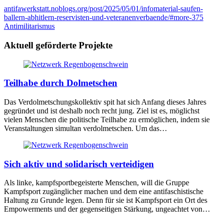
antifawerkstatt.noblogs.org/post/2025/05/01/infomaterial-saufen-
ballern-abhitlern-reservisten-und-veteranenverbaende/#more-375
Antimilitarismus
Aktuell geförderte Projekte
Teilhabe durch Dolmetschen
Das Verdolmetschungskollektiv spit hat sich Anfang dieses Jahres
gegründet und ist deshalb noch recht jung. Ziel ist es, möglichst
vielen Menschen die politische Teilhabe zu ermöglichen, indem sie
Veranstaltungen simultan verdolmetschen. Um das…
Sich aktiv und solidarisch verteidigen
Als linke, kampfsportbegeisterte Menschen, will die Gruppe
Kampfsport zugänglicher machen und dem eine antifaschistische
Haltung zu Grunde legen. Denn für sie ist Kampfsport ein Ort des
Empowerments und der gegenseitigen Stärkung, ungeachtet von…