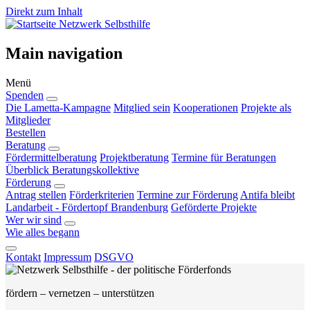
Direkt zum Inhalt
Netzwerk Selbsthilfe
Main navigation
Menü
Spenden
Die Lametta-Kampagne
Mitglied sein
Kooperationen
Projekte als
Mitglieder
Bestellen
Beratung
Fördermittelberatung
Projektberatung
Termine für Beratungen
Überblick Beratungskollektive
Förderung
Antrag stellen
Förderkriterien
Termine zur Förderung
Antifa bleibt
Landarbeit - Fördertopf Brandenburg
Geförderte Projekte
Wer wir sind
Wie alles begann
Kontakt
Impressum
DSGVO
fördern – vernetzen – unterstützen