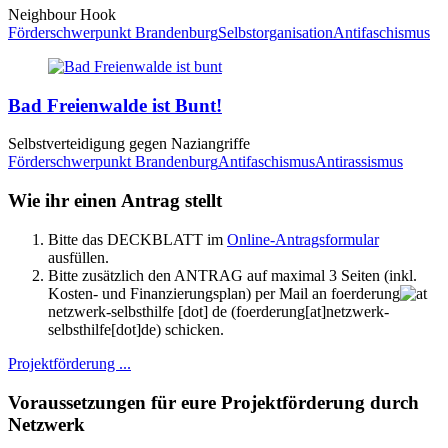
Neighbour Hook
Förderschwerpunkt Brandenburg
Selbstorganisation
Antifaschismus
Bad Freienwalde ist Bunt!
Selbstverteidigung gegen Naziangriffe
Förderschwerpunkt Brandenburg
Antifaschismus
Antirassismus
Wie ihr einen Antrag stellt
Bitte das
DECKBLATT
im
Online-Antragsformular
ausfüllen.
Bitte zusätzlich den
ANTRAG
auf maximal 3 Seiten (inkl.
Kosten- und Finanzierungsplan) per Mail an
foerderung
netzwerk-selbsthilfe
[dot]
de
(foerderung[at]netzwerk-
selbsthilfe[dot]de)
schicken.
Projektförderung ...
Voraussetzungen für eure Projektförderung durch
Netzwerk