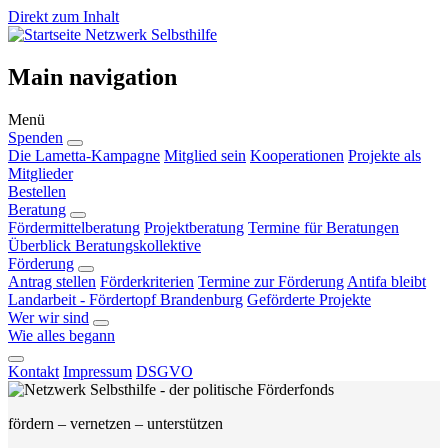
Direkt zum Inhalt
Netzwerk Selbsthilfe
Main navigation
Menü
Spenden
Die Lametta-Kampagne
Mitglied sein
Kooperationen
Projekte als
Mitglieder
Bestellen
Beratung
Fördermittelberatung
Projektberatung
Termine für Beratungen
Überblick Beratungskollektive
Förderung
Antrag stellen
Förderkriterien
Termine zur Förderung
Antifa bleibt
Landarbeit - Fördertopf Brandenburg
Geförderte Projekte
Wer wir sind
Wie alles begann
Kontakt
Impressum
DSGVO
fördern – vernetzen – unterstützen