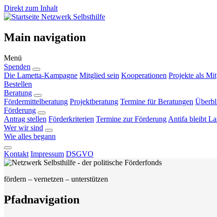
Direkt zum Inhalt
Netzwerk Selbsthilfe
Main navigation
Menü
Spenden
Die Lametta-Kampagne
Mitglied sein
Kooperationen
Projekte als Mit
Bestellen
Beratung
Fördermittelberatung
Projektberatung
Termine für Beratungen
Überbl
Förderung
Antrag stellen
Förderkriterien
Termine zur Förderung
Antifa bleibt L
Wer wir sind
Wie alles begann
Kontakt
Impressum
DSGVO
fördern – vernetzen – unterstützen
Pfadnavigation